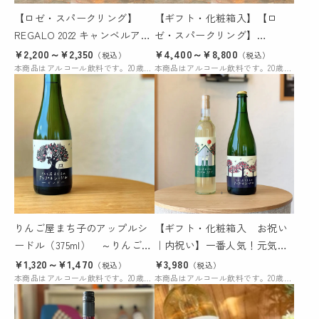
【ロゼ・スパークリング】
【ギフト・化粧箱入】【ロ
REGALO 2022 キャンベルアー
ゼ・スパークリング】
リー（750ml）
REGALO 2022 キャンベルアー
¥2,200～¥2,350
¥4,400～¥8,800
（税込）
（税込）
本商品はアルコール飲料です。20歳未満の購入および飲酒は法律により禁じられています。
リー（750ml）
本商品はアルコール飲料です。20歳未満の購入および飲酒は法律により禁じられています。
りんご屋まち子のアップルシ
【ギフト・化粧箱入 お祝い
ードル（375ml） ～りんご３
｜内祝い】一番人気！元気な
姉妹ピンク～
泡の乾杯とゆったりワインタ
¥1,320～¥1,470
¥3,980
（税込）
（税込）
本商品はアルコール飲料です。20歳未満の購入および飲酒は法律により禁じられています。
イム（シードル／アップルワ
本商品はアルコール飲料です。20歳未満の購入および飲酒は法律により禁じられています。
イン）