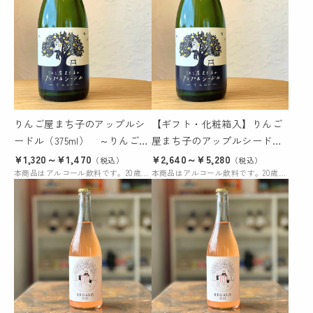
りんご屋まち子のアップルシ
【ギフト・化粧箱入】りんご
ードル（375ml） ～りんご３
屋まち子のアップルシードル
姉妹イエロー～
（375ml） ～りんご３姉妹イ
¥1,320～¥1,470
¥2,640～¥5,280
（税込）
（税込）
本商品はアルコール飲料です。20歳未満の購入および飲酒は法律により禁じられています。
エロー～
本商品はアルコール飲料です。20歳未満の購入および飲酒は法律により禁じられています。