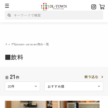
トップ
Kyassen caravan
商品一覧
■飲料
21
全
件
絞り込む