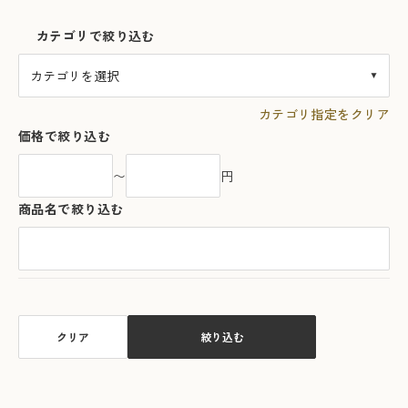
カテゴリで絞り込む
カテゴリ指定をクリア
価格で絞り込む
【ギフト・化粧箱入】【スパ
【ギフト・化粧箱入】りんご
ークリング】 REGALO 2023
屋まち子のアップルシードル
〜
円
ナイアガラ（750ml）
（375ml）りんご３姉妹ピンク
¥6,160～¥12,320
¥2,640～¥5,280
（税込）
（税込）
商品名で絞り込む
本商品はアルコール飲料です。20歳未満の購入および飲酒は法律により禁じられています。
本商品はアルコール飲料です。20歳未満の購入および飲酒は法律により禁じられています。
1
2
クリア
絞り込む