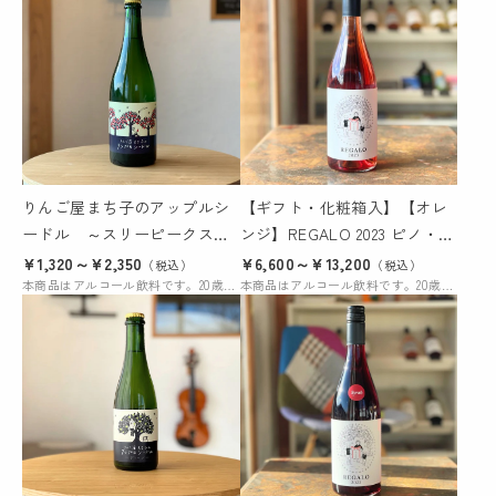
りんご屋まち子のアップルシ
【ギフト・化粧箱入】【オレ
ードル ～スリーピークスの
ンジ】REGALO 2023 ピノ・グ
フラッグシップ～
リ（750ml）
¥1,320～¥2,350
¥6,600～¥13,200
（税込）
（税込）
本商品はアルコール飲料です。20歳未満の購入および飲酒は法律により禁じられています。
本商品はアルコール飲料です。20歳未満の購入および飲酒は法律により禁じられています。