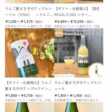
りんご屋まち子のアップルシ
【ギフト・化粧箱入】【赤】
ードル（375ml） ～りんご３
REGALO 2023 シラー
姉妹グリーン～
（750ml）
¥1,320～¥1,470
¥6,600～¥13,200
（税込）
（税込）
本商品はアルコール飲料です。20歳未満の購入および飲酒は法律により禁じられています。
本商品はアルコール飲料です。20歳未満の購入および飲酒は法律により禁じられています。
【ギフト・化粧箱入】りんご
りんご屋まち子のアップルジ
屋まち子のアップルワイン
ュース
（375ml）女性リピーターの多
¥1,800～¥5,720
¥1,300～¥1,450
（税込）
（税込）
い優しい味わいのワイン
本商品はアルコール飲料です。20歳未満の購入および飲酒は禁じられています。
自家農園100％、樹齢50年を超える老木から収穫したりんごなどを贅沢にあらしぼり。