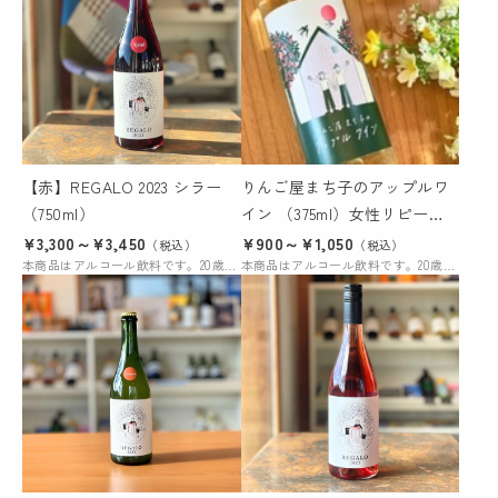
【赤】REGALO 2023 シラー
りんご屋まち子のアップルワ
（750ml）
イン （375ml）女性リピータ
ーの多い優しい味わいのワイ
¥3,300～¥3,450
¥900～¥1,050
（税込）
（税込）
本商品はアルコール飲料です。20歳未満の購入および飲酒は法律により禁じられています。
ン
本商品はアルコール飲料です。20歳未満の購入および飲酒は禁じられています。