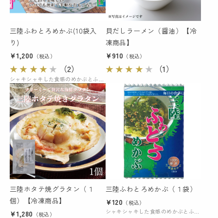
三陸ふわとろめかぶ(10袋入
貝だしラーメン（醤油）【冷
り)
凍商品】
¥1,200
¥910
（税込）
（税込）
★
★
★
★
★
（2）
★
★
★
★
★
（1）
シャキシャキした食感のめかぶとふわふわ卵の優しい味が口に広がるとろみのあるスープ。
三陸ホタテ焼グラタン（１
三陸ふわとろめかぶ（１袋）
個）【冷凍商品】
¥120
（税込）
シャキシャキした食感のめかぶとふわふわ卵の優しい味が口に広がるとろみのあるスープ。
¥1,280
（税込）