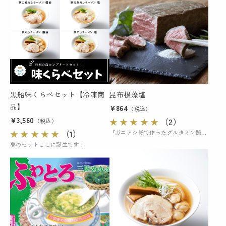
黒船味くらべセット【冷凍商
昆布根藻塩
品】
¥864
（税込）
¥3,560
★
★
★
★
★
（2）
（税込）
★
★
★
★
★
（1）
『ガニアシ粉で作ったグルタミン酸の旨味とスーパーフードとしての効能たっぷりな昆布の塩！』
夢のセットここに誕生です！