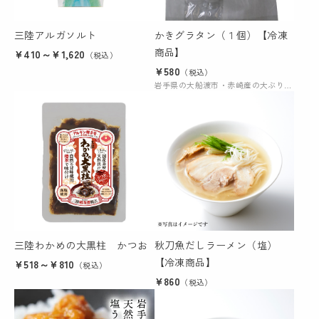
三陸アルガソルト
かきグラタン（１個）【冷凍
商品】
¥410～¥1,620
（税込）
¥580
（税込）
岩手県の大船渡市・赤崎産の大ぶりな牡蠣が丸ごと入った牡蠣グラタン。
三陸わかめの大黒柱 かつお
秋刀魚だしラーメン（塩）
【冷凍商品】
¥518～¥810
（税込）
¥860
（税込）