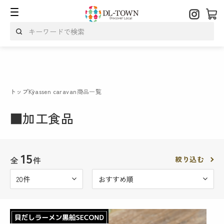
トップ
Kyassen caravan
商品一覧
■加工食品
15
全
件
絞り込む