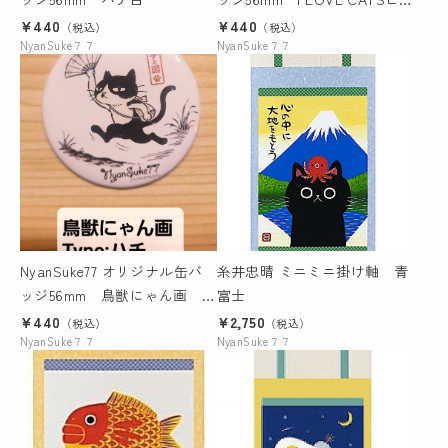
ンク
¥440
¥440
（税込）
（税込）
NyanSuke７７
NyanSuke７７
NyanSuke77 オリジナル缶バ
糸井忠晴 ミニミニ掛け軸 青
ッジ56mm 鳥獣にゃん画
富士
Type:ハチ
¥440
¥2,750
（税込）
（税込）
NyanSuke７７
NyanSuke７７