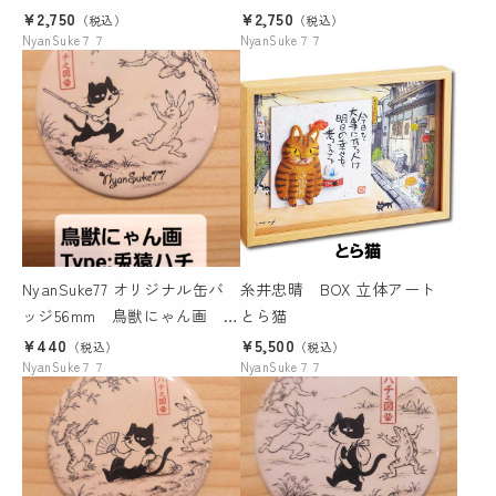
¥2,750
¥2,750
（税込）
（税込）
NyanSuke７７
NyanSuke７７
NyanSuke77 オリジナル缶バ
糸井忠晴 BOX 立体アート
ッジ56mm 鳥獣にゃん画 兎
とら猫
猿ハチ
¥440
¥5,500
（税込）
（税込）
NyanSuke７７
NyanSuke７７