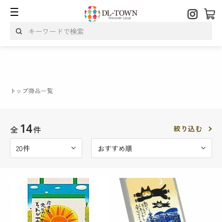
トップ
商品一覧
14
全
件
絞り込む