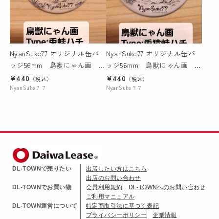
NyanSuke77 オリジナル缶バ
NyanSuke77 オリジナル缶バ
ッジ56mm 鳥獣にゃん画 兎
ッジ56mm 鳥獣にゃん画 兎
蛙ハチ
猿蛙ハチ
¥440
¥440
（税込）
（税込）
NyanSuke７７
NyanSuke７７
DL-TOWNで売りたい
出店したい方はこちら
出店のお問い合わせ
DL-TOWNでお買い物
会員利用規約
DL-TOWNへのお問い合わせ
ご利用マニュアル
DL-TOWN運営について
特定商取引法に基づく表記
プライバシーポリシー
企業情報