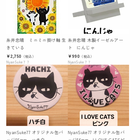
糸井忠晴 ミニミニ掛け軸 生
糸井忠晴 木製イーゼルアー
きている
ト にんじゃ
¥2,750
¥990
（税込）
（税込）
NyanSuke７７
NyanSuke７７
NyanSuke77 オリジナル缶バ
NyanSuke77 オリジナル缶バ
ッジ56mm ハチ白
ッジ56mm I LOVE CATSピ