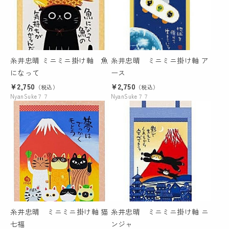
糸井忠晴 ミニミニ掛け軸 魚
糸井忠晴 ミニミニ掛け軸 ア
になって
ース
¥2,750
¥2,750
（税込）
（税込）
NyanSuke７７
NyanSuke７７
糸井忠晴 ミニミニ掛け軸 猫
糸井忠晴 ミニミニ掛け軸 ニ
七福
ンジャ