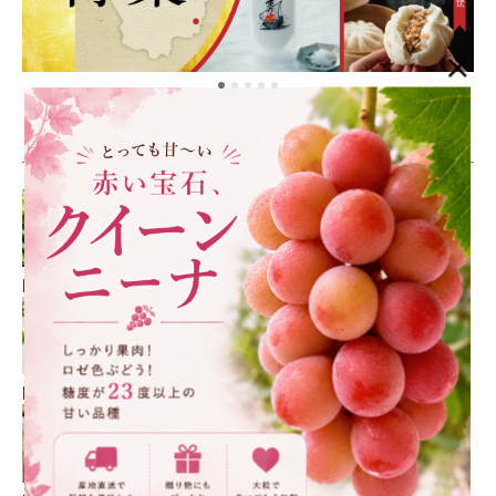
×
CATEGORY
カテゴリーから探す
■生鮮品
■加工食品
■菓子・スイーツ
■飲料