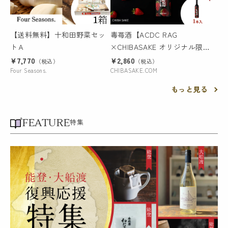
【送料無料】十和田野菜セッ
毒苺酒【ACDC RAG
トＡ
×CHIBASAKE オリジナル限
定商品】
¥7,770
¥2,860
（税込）
（税込）
Four Seasons.
CHIBASAKE.COM
もっと見る
FEATURE
特集