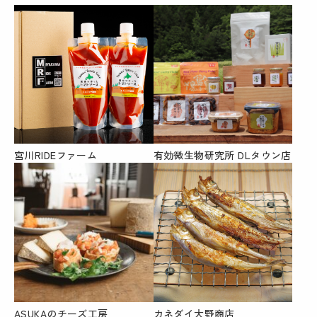
宮川RIDEファーム
有効微生物研究所 DLタウン店
ASUKAのチーズ工房
カネダイ大野商店