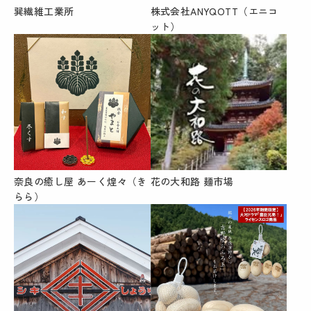
巽繊維工業所
株式会社ANYQOTT（エニコ
ット）
奈良の癒し屋 あーく煌々（き
花の大和路 麺市場
らら）