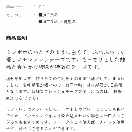
商品コード
117
■加工食品
カテゴリ
■加工食品
乳製品
商品説明
タンポポのわたげのように白くて、ふわふわした
優しいモツァレラチーズです。もっちりとした触
感と爽やかな酸味が特徴のチーズです。
塩分を加えず、搾りたての生乳をそのまま発酵させて、まるめ
ました。賞味期限が短いので、お届け時に賞味期限が7日前後
となります。新鮮なフレッシュチーズを楽しめるのは、 牧場
直送ならではです。
モツァレラはスライスして、トマトとカプレーゼにしても良い
ですが、ドレッシングをより染み込ませたい場合は一口大にち
ぎるのもおすすめです。フォークを２本使えば、ナイフを使用
せず、簡単にちぎることができます。