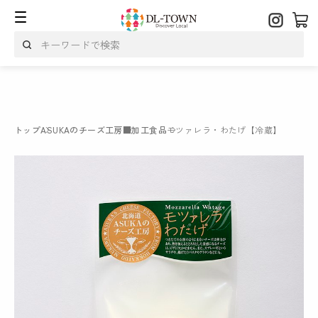
トップ
ASUKAのチーズ工房
■加工食品
モツァレラ・わたげ【冷蔵】